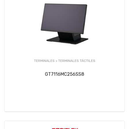
TERMINALES >
TERMINALES TÁCTILES
GT7116MC256SS8