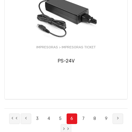
IMPRESORAS >
IMPRESORAS TICKET
PS-24V
3
4
5
6
7
8
9