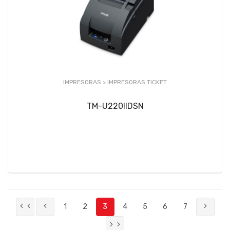
IMPRESORAS >
IMPRESORAS TICKET
TM-U220IIDSN
1
2
3
4
5
6
7