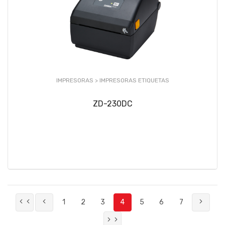
IMPRESORAS >
IMPRESORAS ETIQUETAS
ZD-230DC
1
2
3
4
5
6
7