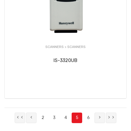
SCANNERS >
SCANNERS
IS-3320UB
2
3
4
5
6