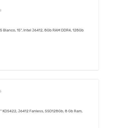
S
15 Blanco, 15", Intel J6412, 8Gb RAM DDR4, 128Gb
S
1,5" KDS422, J6412 Fanless, SSD128Gb, 8 Gb Ram,