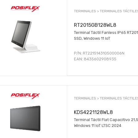
TERMINALES >
TERMINALES TÁCTILE
RT2015GB128WL8
Terminal Táctil Fanless IP65 RT20
SSD, Windows 11 IoT
P/N:
RT221514310500006N
EAN:
8435602908935
TERMINALES >
TERMINALES TÁCTILE
KDS4221128WL8
Terminal Táctil Flat Capacitivo 2
Windows 11 IoT LTSC 2024