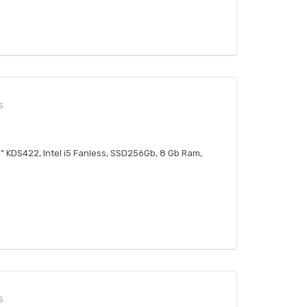
S
,5" KDS422, Intel i5 Fanless, SSD256Gb, 8 Gb Ram,
S