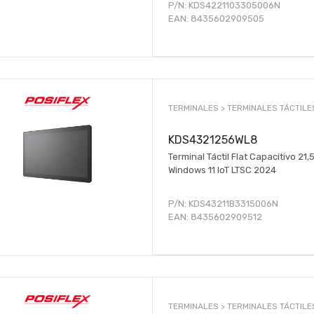
P/N:
KDS4221103305006N
EAN:
8435602909505
TERMINALES >
TERMINALES TÁCTILE
KDS4321256WL8
Terminal Táctil Flat Capacitivo 21
Windows 11 IoT LTSC 2024
P/N:
KDS43211B3315006N
EAN:
8435602909512
TERMINALES >
TERMINALES TÁCTILE