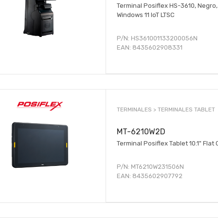
Terminal Posiflex HS-3610, Negro
Windows 11 IoT LTSC
P/N:
HS361001133200056N
EAN:
8435602908331
TERMINALES >
TERMINALES TABLET
MT-6210W2D
Terminal Posiflex Tablet 10.1" Fla
P/N:
MT6210W231506N
EAN:
8435602907792