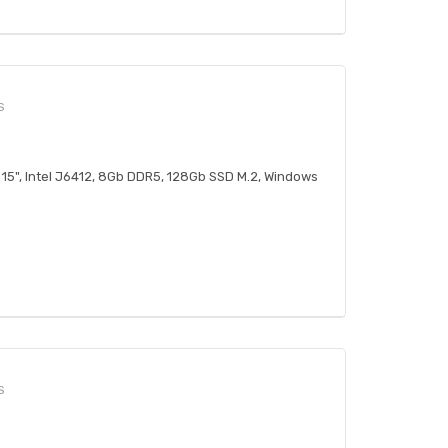
S
 15", Intel J6412, 8Gb DDR5, 128Gb SSD M.2, Windows
S