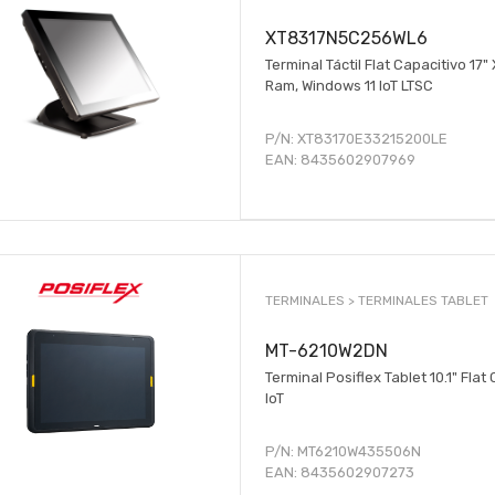
XT8317N5C256WL6
Terminal Táctil Flat Capacitivo 17"
Ram, Windows 11 IoT LTSC
P/N:
XT83170E33215200LE
EAN:
8435602907969
TERMINALES >
TERMINALES TABLET
MT-6210W2DN
Terminal Posiflex Tablet 10.1" Fla
IoT
P/N:
MT6210W435506N
EAN:
8435602907273