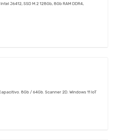
, Intel J6412, SSD M.2 128Gb, 8Gb RAM DDR4,
t Capacitivo. 8Gb / 64Gb. Scanner 2D. Windows 11 IoT