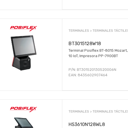
TERMINALES >
TERMINALES TÁCTILE
BT3015128W18
Terminal Posiflex BT-8015 Mozart,
10 IoT, Impresora PP-7900BT
P/N:
BT301520130520006N
EAN:
8435602907464
TERMINALES >
TERMINALES TÁCTILE
HS3610N128WL8