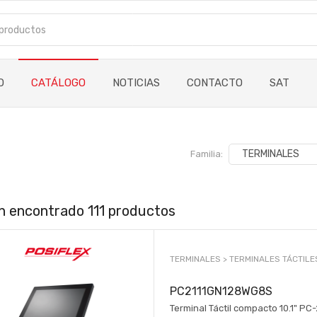
O
CATÁLOGO
NOTICIAS
CONTACTO
SAT
Familia:
n encontrado 111 productos
TERMINALES >
TERMINALES TÁCTILE
PC2111GN128WG8S
Terminal Táctil compacto 10.1" PC