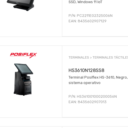
SSD, Windows 11 IoT
P/N:
PC2211E02325006N
EAN:
8435602907129
TERMINALES >
TERMINALES TÁCTILE
HS3610N128SS8
Terminal Posiflex HS-3610, Negro,
sistema operativo
P/N:
HS361001000200056N
EAN:
8435602907013