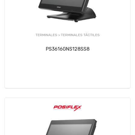
TERMINALES >
TERMINALES TÁCTILES
PS3616GNS128SS8