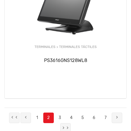
TERMINALES >
TERMINALES TÁCTILES
PS3616GNS128WL8
1
2
3
4
5
6
7