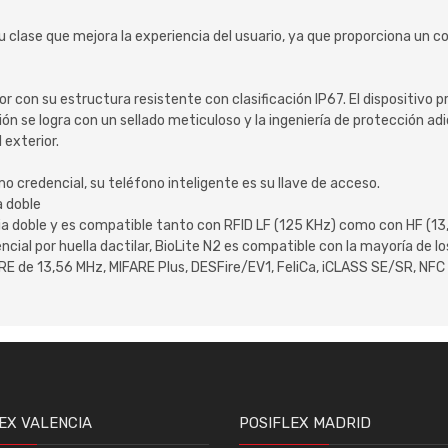
 clase que mejora la experiencia del usuario, ya que proporciona un co
r con su estructura resistente con clasificación IP67. El dispositivo
cción se logra con un sellado meticuloso y la ingeniería de protección a
 exterior.
o credencial, su teléfono inteligente es su llave de acceso.
a doble
a doble y es compatible tanto con RFID LF (125 KHz) como con HF (13,
cial por huella dactilar, BioLite N2 es compatible con la mayoría de l
FARE de 13,56 MHz, MIFARE Plus, DESFire/EV1, FeliCa, iCLASS SE/SR, NFC
EX VALENCIA
POSIFLEX MADRID