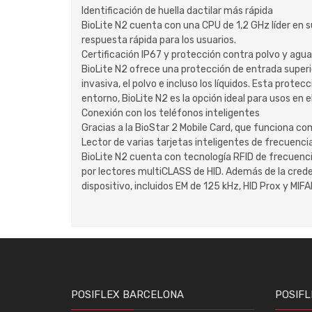
Identificación de huella dactilar más rápida
BioLite N2 cuenta con una CPU de 1,2 GHz líder en su
respuesta rápida para los usuarios.
Certificación IP67 y protección contra polvo y agua
BioLite N2 ofrece una protección de entrada superio
invasiva, el polvo e incluso los líquidos. Esta prote
entorno, BioLite N2 es la opción ideal para usos en el
Conexión con los teléfonos inteligentes
Gracias a la BioStar 2 Mobile Card, que funciona com
Lector de varias tarjetas inteligentes de frecuenci
BioLite N2 cuenta con tecnología RFID de frecuenci
por lectores multiCLASS de HID. Además de la creden
dispositivo, incluidos EM de 125 kHz, HID Prox y MI
POSIFLEX BARCELONA
POSIFL