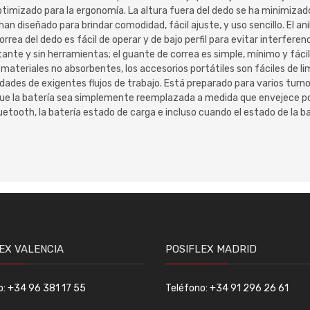
optimizado para la ergonomía. La altura fuera del dedo se ha minimizado
han diseñado para brindar comodidad, fácil ajuste, y uso sencillo. El a
orrea del dedo es fácil de operar y de bajo perfil para evitar interferen
stante y sin herramientas; el guante de correa es simple, mínimo y fácil
e materiales no absorbentes, los accesorios portátiles son fáciles de 
idades de exigentes flujos de trabajo. Está preparado para varios turn
 la batería sea simplemente reemplazada a medida que envejece por el
etooth, la batería estado de carga e incluso cuando el estado de la b
EX VALENCIA
POSIFLEX MADRID
o: +34 96 381 17 55
Teléfono: +34 91 296 26 61