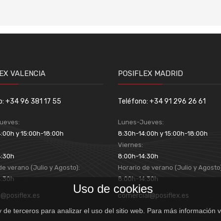
EX VALENCIA
POSIFLEX MADRID
o: +34 96 381 17 55
Teléfono: +34 91 296 26 61
ueves:
Lunes-Jueves:
:00h y 15:00h-18:00h
8:30h-14:00h y 15:00h-18:00h
:
Viernes:
4:30h
8:00h-14:30h
de verano (Julio y Agosto):
Horario de verano (Julio y Agosto
4:30h
8:00h-14:30h
Uso de cookies
a@posiflex.es
comercial@posiflex.es
y de terceros para analizar el uso del sitio web. Para más información v