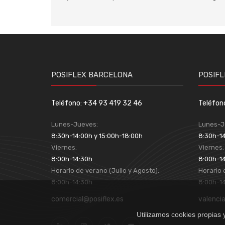
POSIFLEX BARCELONA
POSIFL
Teléfono: +34 93 419 32 46
Teléfon
Lunes-Jueves:
Lunes-J
8:30h-14:00h y 15:00h-18:00h
8:30h-14
Viernes:
Viernes
8:00h-14:30h
8:00h-1
Horario de verano (Julio y Agosto):
Horario 
8:00h-14:30h
8:00h-1
comercial@posiflex.es
valenci
Utilizamos cookies propias 