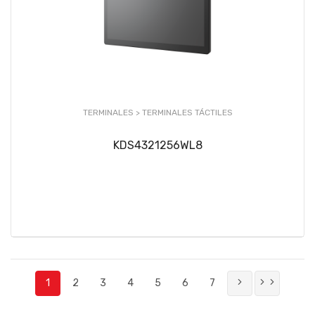
TERMINALES >
TERMINALES TÁCTILES
KDS4321256WL8
1
2
3
4
5
6
7