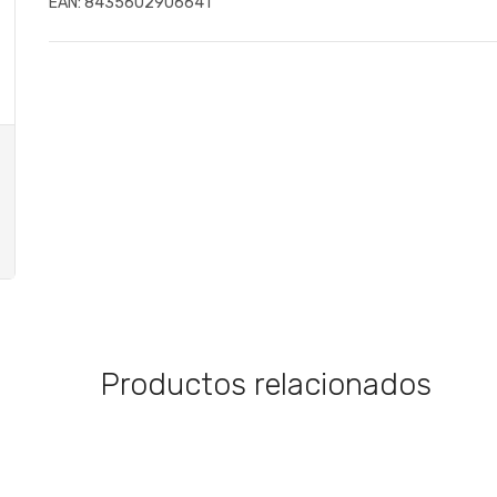
EAN:
8435602906641
Productos relacionados