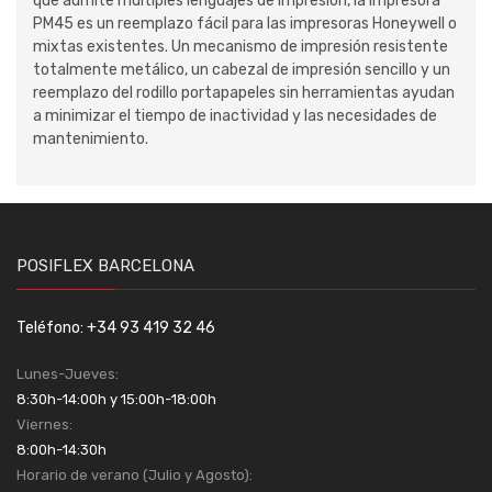
que admite múltiples lenguajes de impresión, la impresora
PM45 es un reemplazo fácil para las impresoras Honeywell o
mixtas existentes. Un mecanismo de impresión resistente
totalmente metálico, un cabezal de impresión sencillo y un
reemplazo del rodillo portapapeles sin herramientas ayudan
a minimizar el tiempo de inactividad y las necesidades de
mantenimiento.
POSIFLEX BARCELONA
Teléfono: +34 93 419 32 46
Lunes-Jueves:
8:30h-14:00h y 15:00h-18:00h
Viernes:
8:00h-14:30h
Horario de verano (Julio y Agosto):