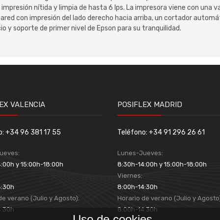
e impresión nítida y limpia de hasta 6 lps. La impresora viene con una 
n pared con impresión del lado derecho hacia arriba, un cortador automá
cio y soporte de primer nivel de Epson para su tranquilidad.
EX VALENCIA
POSIFLEX MADRID
o: +34 96 381 17 55
Teléfono: +34 91 296 26 61
ueves:
Lunes-Jueves:
:00h y 15:00h-18:00h
8:30h-14:00h y 15:00h-18:00h
:
Viernes:
4:30h
8:00h-14:30h
de verano (Julio y Agosto):
Horario de verano (Julio y Agosto
4:30h
8:00h-14:30h
Uso de cookies