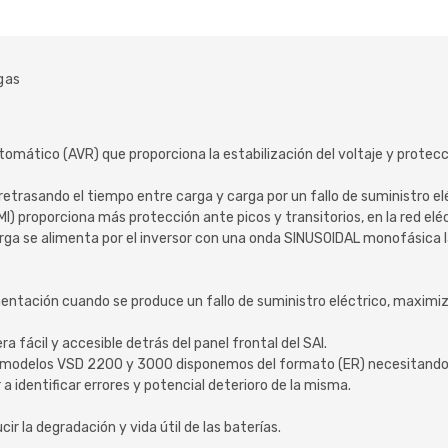
gas
utomático (AVR) que proporciona la estabilización del voltaje y protecc
 retrasando el tiempo entre carga y carga por un fallo de suministro el
I) proporciona más protección ante picos y transitorios, en la red eléc
carga se alimenta por el inversor con una onda SINUSOIDAL monofásica 
entación cuando se produce un fallo de suministro eléctrico, maximi
a fácil y accesible detrás del panel frontal del SAI.
os modelos VSD 2200 y 3000 disponemos del formato (ER) necesitando e
a identificar errores y potencial deterioro de la misma.
r la degradación y vida útil de las baterías.