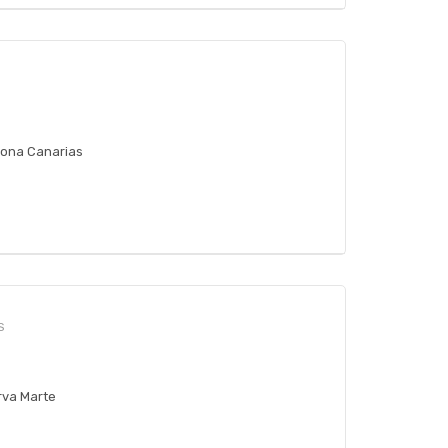
zona Canarias
S
rva Marte