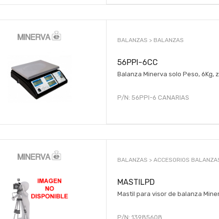
BALANZAS >
BALANZAS
56PPI-6CC
Balanza Minerva solo Peso, 6Kg, 
P/N:
56PPI-6 CANARIAS
BALANZAS >
ACCESORIOS BALANZA
MASTILPD
Mastil para visor de balanza Mine
P/N:
13985608