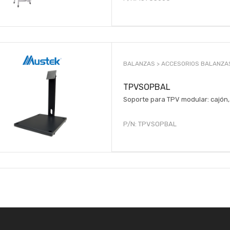
BALANZAS >
ACCESORIOS BALANZA
TPVSOPBAL
Soporte para TPV modular: cajón, i
P/N:
TPVSOPBAL