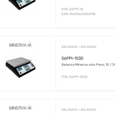
P/N:
56PPI-15
EAN:
8435602905118
BALANZAS >
BALANZAS
56PPI-1530
Balanza Minerva solo Peso, 15 / 
P/N:
56PPI-1530
BALANZAS >
BALANZAS