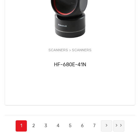
SCANNERS >
SCANNERS
HF-680E-41N
1
2
3
4
5
6
7