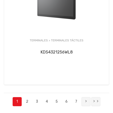
TERMINALES >
TERMINALES TÁCTILES
KDS4321256WL8
1
2
3
4
5
6
7