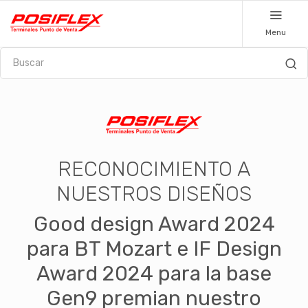
Menu
GAMA DE KIOSKOS POSIFLEX
Kioskos desde 15.6" hasta 32".
Gran variedad de formatos,
tamaños y procesadores
tanto en base Windows como
Android.